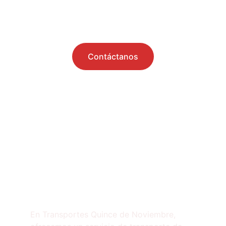
Atención personalizada en transporte 
terrestre en todo México.
Contáctanos
Nuestros Servicios
Sobre Nosotros
En Transportes Quince de Noviembre, 