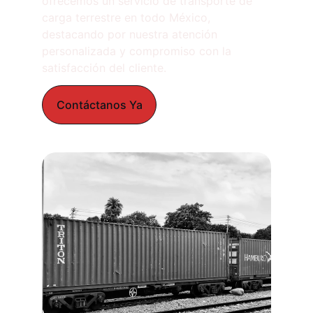
ofrecemos un servicio de transporte de 
carga terrestre en todo México, 
destacando por nuestra atención 
personalizada y compromiso con la 
satisfacción del cliente.
Contáctanos Ya