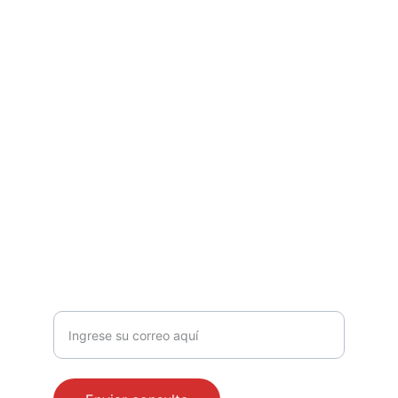
ATENCIÓN
info
@transportes
1511.mx
+52 56 6415 8228
+52 464 655 8828
+52 473 165 1951
CALIDAD
Correo electrónico